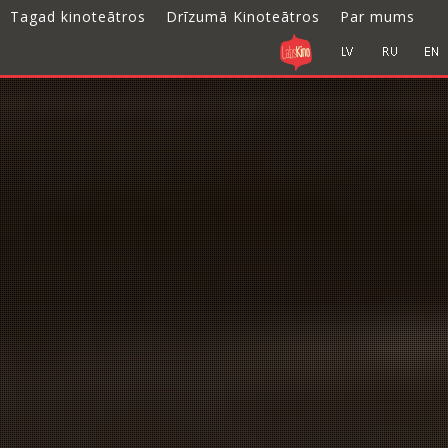
Tagad kinoteātros
Drīzumā Kinoteātros
Par mums