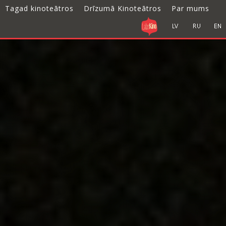
Tagad kinoteātros
Drīzumā Kinoteātros
Par mums