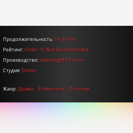
Продолжительность:
1h 45 min
Рейтинг:
Under 16 Not Recommended
Производство:
Searchlight Pictures
Студия:
Disney
Жанр:
Драма,
Романтика,
Фэнтези