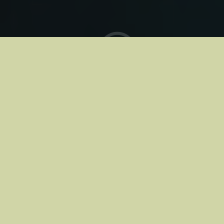
В кинотеатрах с
17.06.2026
Riga
Apollo Kino Akropole
Купить билеты
Apollo Kino Domina
Купить билеты